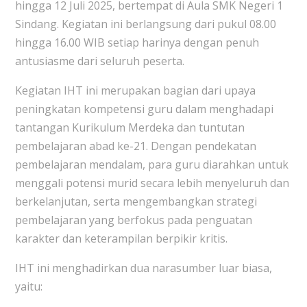
hingga 12 Juli 2025, bertempat di Aula SMK Negeri 1
Sindang. Kegiatan ini berlangsung dari pukul 08.00
hingga 16.00 WIB setiap harinya dengan penuh
antusiasme dari seluruh peserta.
Kegiatan IHT ini merupakan bagian dari upaya
peningkatan kompetensi guru dalam menghadapi
tantangan Kurikulum Merdeka dan tuntutan
pembelajaran abad ke-21. Dengan pendekatan
pembelajaran mendalam, para guru diarahkan untuk
menggali potensi murid secara lebih menyeluruh dan
berkelanjutan, serta mengembangkan strategi
pembelajaran yang berfokus pada penguatan
karakter dan keterampilan berpikir kritis.
IHT ini menghadirkan dua narasumber luar biasa,
yaitu: