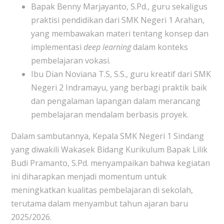
Bapak Benny Marjayanto, S.Pd., guru sekaligus
praktisi pendidikan dari SMK Negeri 1 Arahan,
yang membawakan materi tentang konsep dan
implementasi
deep learning
dalam konteks
pembelajaran vokasi.
Ibu Dian Noviana T.S, S.S., guru kreatif dari SMK
Negeri 2 Indramayu, yang berbagi praktik baik
dan pengalaman lapangan dalam merancang
pembelajaran mendalam berbasis proyek.
Dalam sambutannya, Kepala SMK Negeri 1 Sindang
yang diwakili Wakasek Bidang Kurikulum Bapak Lilik
Budi Pramanto, S.Pd. menyampaikan bahwa kegiatan
ini diharapkan menjadi momentum untuk
meningkatkan kualitas pembelajaran di sekolah,
terutama dalam menyambut tahun ajaran baru
2025/2026.