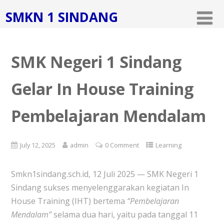
SMKN 1 SINDANG
SMK Negeri 1 Sindang
Gelar In House Training
Pembelajaran Mendalam
July 12, 2025
admin
0 Comment
Learning
Smkn1sindang.sch.id, 12 Juli 2025 — SMK Negeri 1
Sindang sukses menyelenggarakan kegiatan In
House Training (IHT) bertema
“Pembelajaran
Mendalam”
selama dua hari, yaitu pada tanggal 11