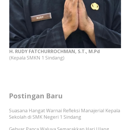
H. RUDY FATCHURROCHMAN, S.T., M.Pd
(Kepala SMKN 1 Sindang)
Postingan Baru
Suasana Hangat Warnai Refleksi Manajerial Kepala
Sekolah di SMK Negeri 1 Sindang
Gebyar Panca Waluya Semarakkan Hari Ulang