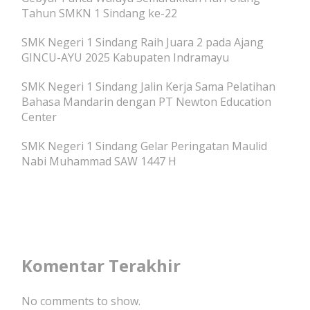
Tahun SMKN 1 Sindang ke-22
SMK Negeri 1 Sindang Raih Juara 2 pada Ajang
GINCU-AYU 2025 Kabupaten Indramayu
SMK Negeri 1 Sindang Jalin Kerja Sama Pelatihan
Bahasa Mandarin dengan PT Newton Education
Center
SMK Negeri 1 Sindang Gelar Peringatan Maulid
Nabi Muhammad SAW 1447 H
Komentar Terakhir
No comments to show.