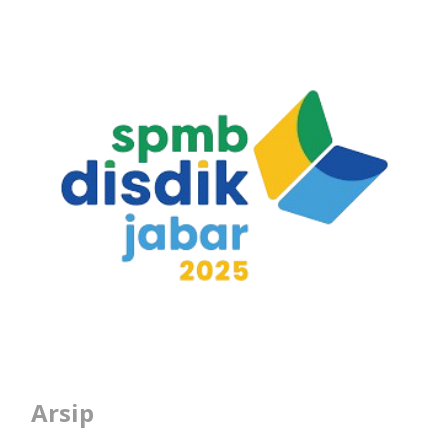
Arsip