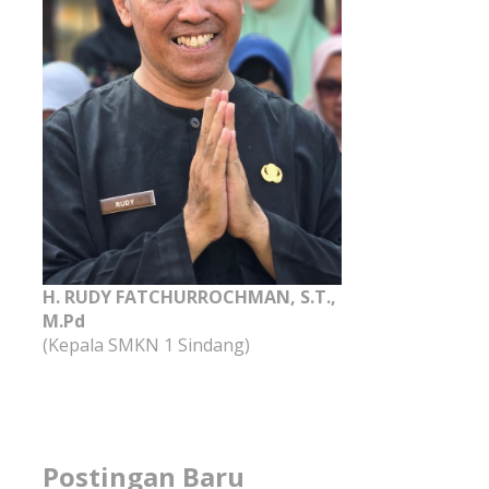
H. RUDY FATCHURROCHMAN, S.T.,
M.Pd
(Kepala SMKN 1 Sindang)
Postingan Baru