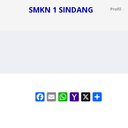
SMKN 1 SINDANG
Profil
Facebook
Email
WhatsApp
Yahoo
X
Share
Mail