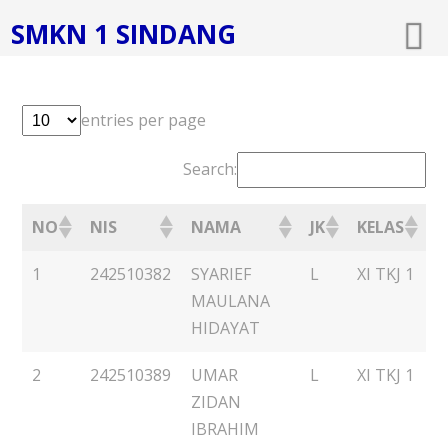
SMKN 1 SINDANG
entries per page
Search:
NO
NIS
NAMA
JK
KELAS
1
242510382
SYARIEF
L
XI TKJ 1
MAULANA
HIDAYAT
2
242510389
UMAR
L
XI TKJ 1
ZIDAN
IBRAHIM