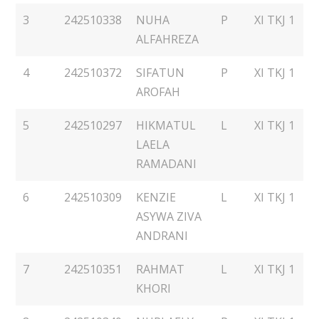
3
242510338
NUHA
P
XI TKJ 1
ALFAHREZA
4
242510372
SIFATUN
P
XI TKJ 1
AROFAH
5
242510297
HIKMATUL
L
XI TKJ 1
LAELA
RAMADANI
6
242510309
KENZIE
L
XI TKJ 1
ASYWA ZIVA
ANDRANI
7
242510351
RAHMAT
L
XI TKJ 1
KHORI