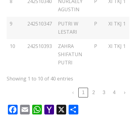
8
242510340
NURLAELY
P
XI TKJ 1
AGUSTIN
9
242510347
PUTRI W
P
XI TKJ 1
LESTARI
10
242510393
ZAHRA
P
XI TKJ 1
SHIFATUN
PUTRI
Showing 1 to 10 of 40 entries
‹
1
2
3
4
›
Facebook
Email
WhatsApp
Yahoo
X
Share
Mail